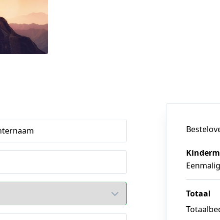
Bestelov
hternaam
Kinderme
Eenmali
Totaal
Totaalbed