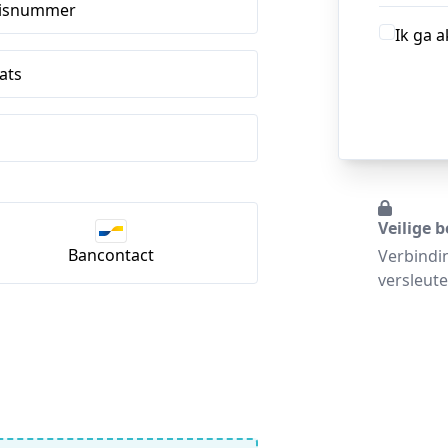
isnummer
Ik ga 
ats
Veilige b
Bancontact
Verbindi
versleute