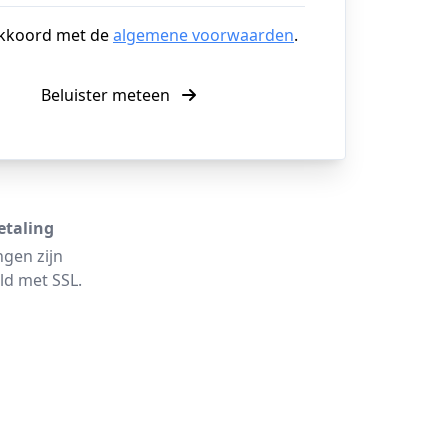
akkoord met de
algemene voorwaarden
.
Beluister meteen
etaling
ngen zijn
ld met SSL.