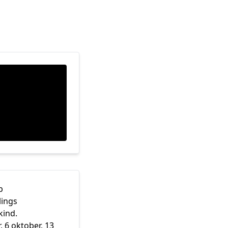
p
lings
kind.
6 oktober, 13 