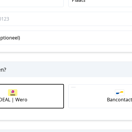
ptioneel)
en?
iDEAL | Wero
Bancontac