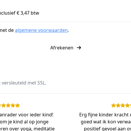
nclusief € 3,47 btw
 met de
algemene voorwaarden
.
Afrekenen
 versleuteld met SSL.
aanrader voor ieder kind!
Erg fijne kinder kracht 
 om je kind al op jonge
goed wat ik kon verw
leren over yoga, meditatie
positief gevoel aan 